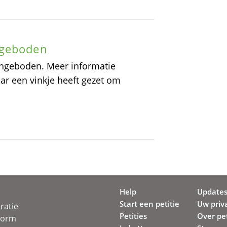
ngeboden
aangeboden. Meer informatie
aar een vinkje heeft gezet om
Help
Update
Start een petitie
Uw priv
ratie
Petities
Over pet
svorm