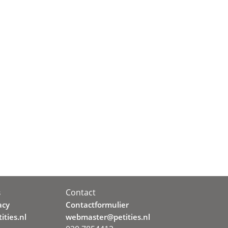
Contact
s
acy
Contactformulier
ities.nl
webmaster@petities.nl