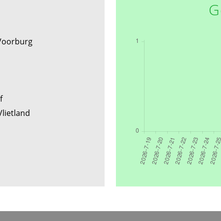
G
Voorburg
ef
 Vlietland